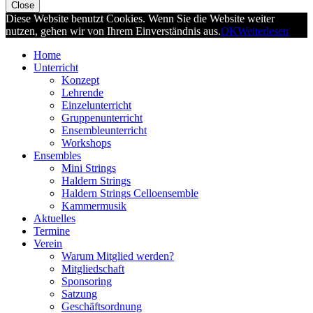
Close
Diese Website benutzt Cookies. Wenn Sie die Website weiter
nutzen, gehen wir von Ihrem Einverständnis aus.
OK
Weiterlesen
Home
Unterricht
Konzept
Lehrende
Einzelunterricht
Gruppenunterricht
Ensembleunterricht
Workshops
Ensembles
Mini Strings
Haldern Strings
Haldern Strings Celloensemble
Kammermusik
Aktuelles
Termine
Verein
Warum Mitglied werden?
Mitgliedschaft
Sponsoring
Satzung
Geschäftsordnung