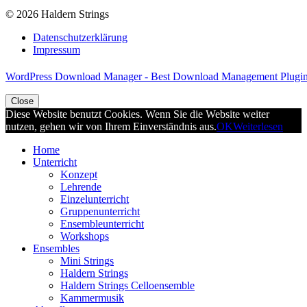
© 2026 Haldern Strings
Datenschutzerklärung
Impressum
WordPress Download Manager - Best Download Management Plugi
Close
Diese Website benutzt Cookies. Wenn Sie die Website weiter
nutzen, gehen wir von Ihrem Einverständnis aus.
OK
Weiterlesen
Home
Unterricht
Konzept
Lehrende
Einzelunterricht
Gruppenunterricht
Ensembleunterricht
Workshops
Ensembles
Mini Strings
Haldern Strings
Haldern Strings Celloensemble
Kammermusik