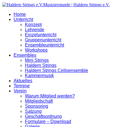
Home
Unterricht
Konzept
Lehrende
Einzelunterricht
Gruppenunterricht
Ensembleunterricht
Workshops
Ensembles
Mini Strings
Haldern Strings
Haldern Strings Celloensemble
Kammermusik
Aktuelles
Termine
Verein
Warum Mitglied werden?
Mitgliedschaft
Sponsoring
Satzung
Geschäftsordnung
Formulare – Download
Galerie