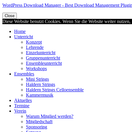
WordPress Download Manager - Best Download Management Plugi
Close
Diese Website benutzt Cookies. Wenn Sie die Website weiter nutzen,
Home
Unterricht
Konzept
Lehrende
Einzelunterricht
Gruppenunterricht
Ensembleunterricht
Workshops
Ensembles
Mini Strings
Haldern Strings
Haldern Strings Celloensemble
Kammermusik
Aktuelles
Termine
Verein
Warum Mitglied werden?
Mitgliedschaft
Sponsoring