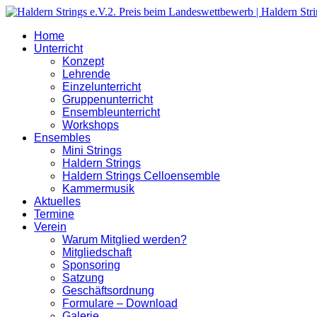
Home
Unterricht
Konzept
Lehrende
Einzelunterricht
Gruppenunterricht
Ensembleunterricht
Workshops
Ensembles
Mini Strings
Haldern Strings
Haldern Strings Celloensemble
Kammermusik
Aktuelles
Termine
Verein
Warum Mitglied werden?
Mitgliedschaft
Sponsoring
Satzung
Geschäftsordnung
Formulare – Download
Galerie