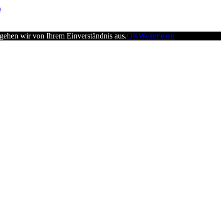
n
 gehen wir von Ihrem Einverständnis aus.
OK
Weiterlesen